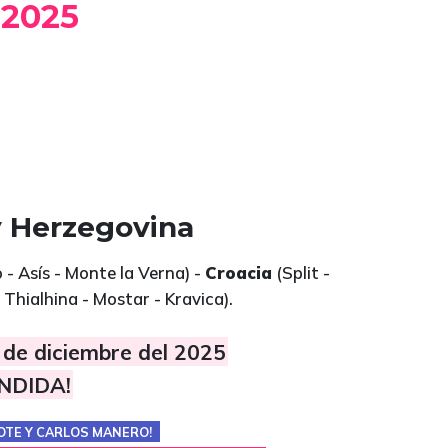
2025
 y Herzegovina
- Asís - Monte la Verna) -
Croacia
(Split -
Thialhina - Mostar - Kravica).
 de diciembre del 2025
NDIDA!
OTE Y CARLOS MANERO!