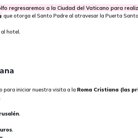
lfo regresaremos a la Ciudad del Vaticano para realiz
a
que otorga el Santo Padre al atravesar la Puerta Santa 
al hotel.
iana
 para iniciar nuestra visita a la
Roma Cristiana (las pr
.
erusalén
.
.
muros
.
a
: