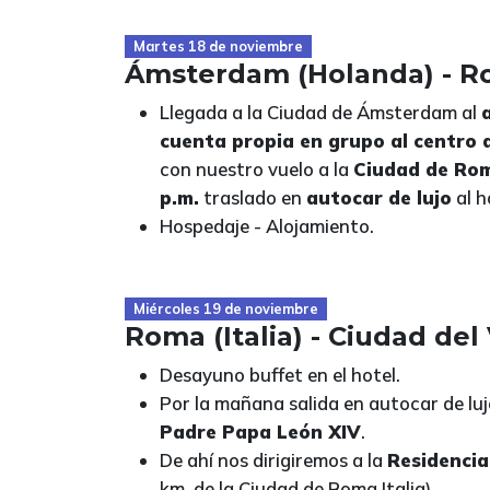
Martes 18 de noviembre
Ámsterdam (Holanda) - Ro
Llegada a la Ciudad de Ámsterdam al
cuenta propia en grupo al centro
con nuestro vuelo a la
Ciudad de Rom
p.m.
traslado en
autocar de lujo
al h
Hospedaje - Alojamiento.
Miércoles 19 de noviembre
Roma (Italia) - Ciudad del 
Desayuno buffet en el hotel.
Por la mañana salida en autocar de luj
Padre Papa León XIV
.
De ahí nos dirigiremos a la
Residencia
km. de la Ciudad de Roma Italia).