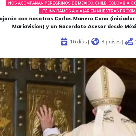
NOS ACOMPAÑAN PEREGRINOS DE MÉXICO, CHILE, COLOMBIA, C
¡TE INVITAMOS A VIAJAR EN NUESTRAS PRÓXI
ajarán con nosotros Carlos Manero Cano (iniciador d
Mariavision) y un Sacerdote Asesor desde Méxi
16 días |
3 países |