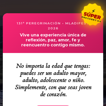
⚡
SÚPER
DESCUENTOS
131ª PEREGRINACIÓN • MLADIFEST
2026
Vive una experiencia única de
reflexión, paz, amor, fe y
reencuentro contigo mismo.
No importa la edad que tengas:
puedes ser un adulto mayor,
adulto, adolescente o niño.
Simplemente, con que seas joven
de corazón.