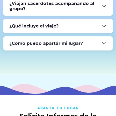
¿Viajan sacerdotes acompañando al
experiencia
. El grupo es acogedor y el
grupo?
acompañamiento espiritual está diseñado para
todos.
Sí. Durante
toda la peregrinación
contamos con
¿Qué incluye el viaje?
acompañamiento espiritual de sacerdotes
cuidadosamente seleccionados.
Vuelos internacionales, hospedaje y alimentos
¿Cómo puedo apartar mi lugar?
incluidos según itinerario,
traslados
en Croacia y
Medjugorje,
retiro espiritual, recorridos
Llenando el
formulario de contacto
o solicitando
culturales
y
acompañamiento espiritual
informes directamente por
WhatsApp
.
durante todo el viaje; y más.
Solicita más información para conocer el itinerario
completo y los detalles de lo que incluye el viaje.
APARTA TU LUGAR