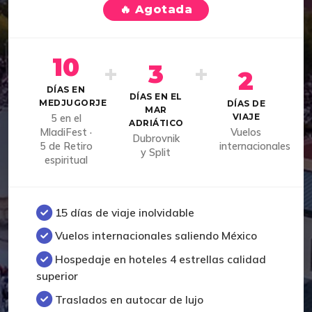
🔥 Agotada
10
+
+
3
2
DÍAS EN
DÍAS EN EL
MEDJUGORJE
DÍAS DE
MAR
VIAJE
5 en el
ADRIÁTICO
MladiFest ·
Vuelos
Dubrovnik
5 de Retiro
internacionales
y Split
espiritual
15 días de viaje inolvidable
Vuelos internacionales saliendo México
Hospedaje en hoteles 4 estrellas calidad
superior
Traslados en autocar de lujo