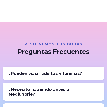
RESOLVEMOS TUS DUDAS
Preguntas Frecuentes
¿Pueden viajar adultos y familias?
Sí. La Gospa nos dice: "No importa la edad que
¿Necesito haber ido antes a
tengas: puedes ser un adulto mayor, adulto,
Medjugorje?
adolescente o niño. Simplemente, con que seas
joven de corazón..
No. Muchas personas viven aquí su
primera