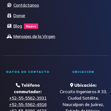
Contáctanos
Donar
Blog
Nuevo
Mensajes de la Virgen
DATOS DE CONTACTO
UBICACIÓN
Teléfono
Ubicación:
conmutador:
Circuito Ingenieros # 33,
+52-55-5562-3931
Ciudad Satélite,
+52-55-5562-4916
Naucalpan de Juárez,
+52-55-5393-4623
Estado de México,